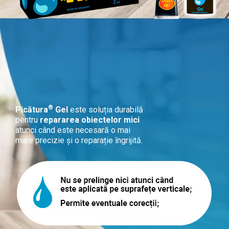
®
Picătura
Gel
este soluția durabilă
pentru
repararea obiectelor mici
atunci când este necesară o mai
mare precizie și o reparație îngrijită.