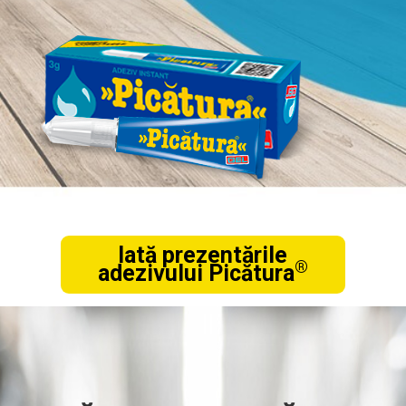
Iată prezentările
®
adezivului Picătura