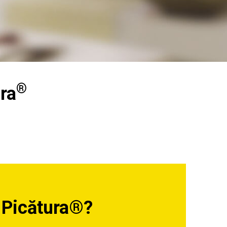
®
ura
 Picătura®?