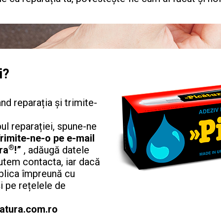
i?
d reparația și trimite-
pul reparației, spune-ne
rimite-ne-o pe e-mail
®
ra
!”
, adăugă datele
putem contacta, iar dacă
ublica împreună cu
i pe rețelele de
catura.com.ro