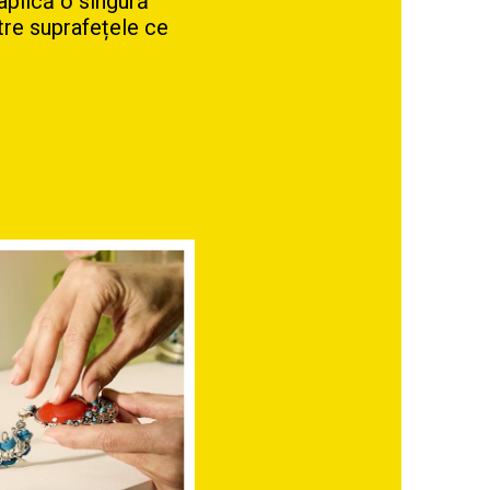
 aplică o singură
tre suprafețele ce