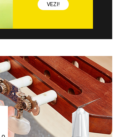
VEZI!
 o