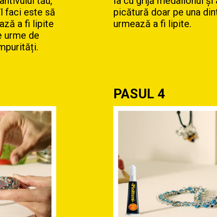
ntivului tău,
Ia cu grijă medalionul și
l faci este să
picătură doar pe una din
ză a fi lipite
urmează a fi lipite.
ce urme de
mpurități.
PASUL 4