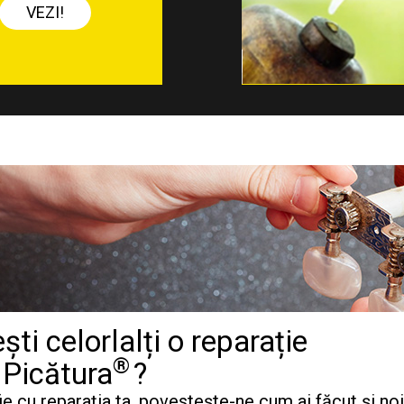
VEZI!
ti celorlalți o reparație
®
 Picătura
?
e cu reparația ta, povestește-ne cum ai făcut și noi