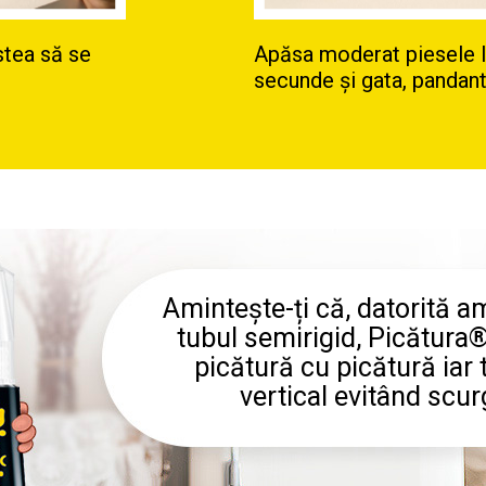
stea să se
Apăsa moderat piesele l
secunde și gata, pandanti
Amintește-ți că, datorită a
tubul semirigid, Picătura®
picătură cu picătură iar 
vertical evitând scu