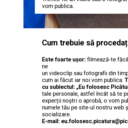
vom publica.
Cum trebuie să procedaț
Este foarte ușor:
filmează-te făcân
ne
un videoclip sau fotografii din tim
cum ai făcut iar noi vom publica.
T
cu subiectul:
„Eu folosesc Picătu
tale personale, astfel încât să te 
experții noștri o aprobă, o vom p
numele tău pe site-ul nostru web ș
socializare.
E-mail: eu.folosesc.picatura@pi