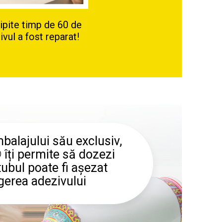
ipite timp de 60 de
vul a fost reparat!
mbalajului său exclusiv,
 îți permite să dozezi
tubul poate fi așezat
rgerea adezivului