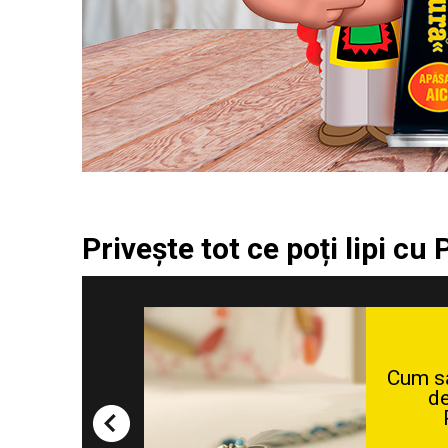
Privește tot ce poți lipi cu
Cum să
d