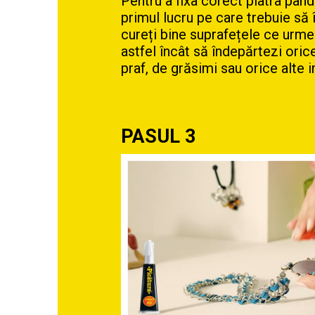
Pentru a fixa corect piatra panda
primul lucru pe care trebuie să î
cureți bine suprafețele ce urmea
astfel încât să îndepărtezi ori
praf, de grăsimi sau orice alte i
PASUL 3