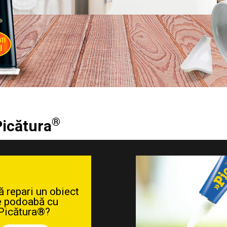
®
 Picătura
 repari un obiect
e podoabă cu
Picătura®?