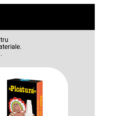
ntru
teriale.
.