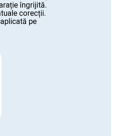
rație îngrijită.
uale corecții.
 aplicată pe