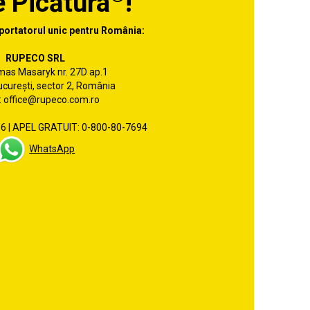
 Picătura
!
ortatorul unic pentru România:
RUPECO SRL
mas Masaryk nr. 27D ap.1
curești, sector 2, România
: office@rupeco.com.ro
606 | APEL GRATUIT: 0-800-80-7694
WhatsApp