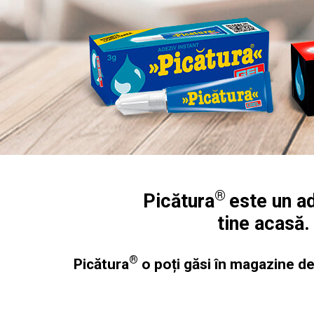
®
Picătura
este un ad
tine acasă.
®
Picătura
o poți găsi în magazine de 