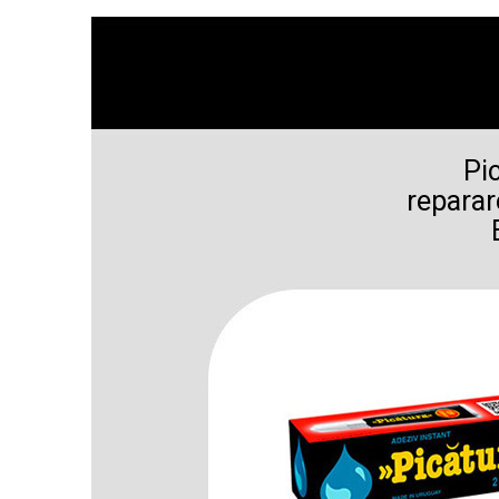
Pi
reparar