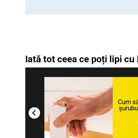
Iată tot ceea ce poți lipi cu
Cum să repari un obiect
de podoabă cu
Picătura®?
VEZI!