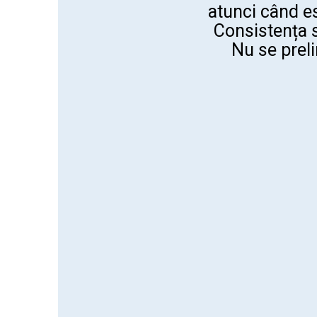
atunci când e
Consistența s
Nu se preli