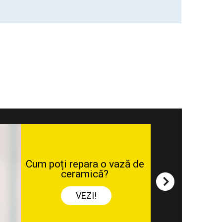
Cum să fixezi cepuri
șuruburile mobilier
VEZI!