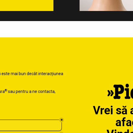
u este mai bun decât interacțiunea
®
ura
sau pentru a ne contacta,
Vrei să
afa