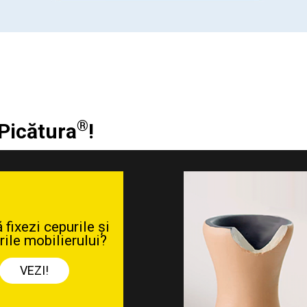
®
 Picătura
!
Cum să repari o jucărie
din lemn cu Picătura®
GEL?
VEZI!